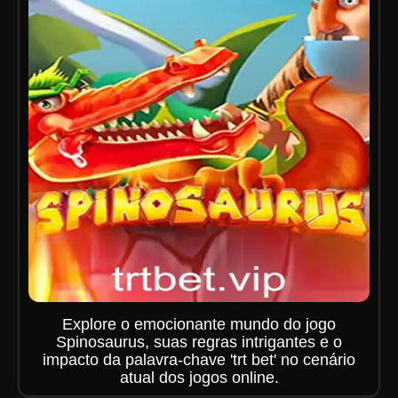
Explore o emocionante mundo do jogo
Spinosaurus, suas regras intrigantes e o
impacto da palavra-chave 'trt bet' no cenário
atual dos jogos online.