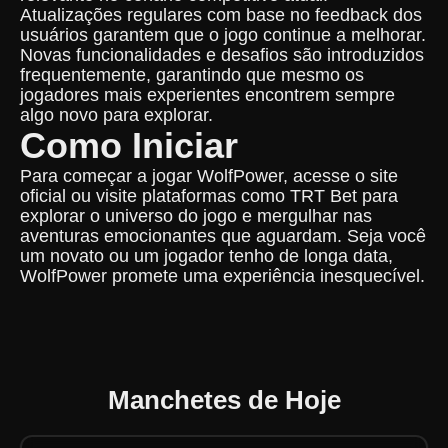
Atualizações regulares com base no feedback dos
usuários garantem que o jogo continue a melhorar.
Novas funcionalidades e desafios são introduzidos
frequentemente, garantindo que mesmo os
jogadores mais experientes encontrem sempre
algo novo para explorar.
Como Iniciar
Para começar a jogar WolfPower, acesse o site
oficial ou visite plataformas como TRT Bet para
explorar o universo do jogo e mergulhar nas
aventuras emocionantes que aguardam. Seja você
um novato ou um jogador tenho de longa data,
WolfPower promete uma experiência inesquecível.
Manchetes de Hoje