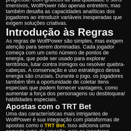
imersivos, WolfPower não apenas entretém, mas
também desafia as capacidades analíticas dos
jogadores ao introduzir variáveis inesperadas que
exigem soluções criativas.
Introdução às Regras
As regras de WolfPower são simples, mas exigem
atenção para serem dominadas. Cada jogador
começa com um certo número de pontos de
energia, que pode ser usado para explorar
territórios, lutar contra inimigos ou resolver quebra-
cabeças. A conservação e uso estratégico dessa
energia são cruciais. Durante o jogo, os jogadores
também têm a oportunidade de coletar itens
especiais que podem fornecer vantagens, como
aumentar a força dos personagens ou desbloquear
habilidades especiais.
Apostas com o TRT Bet
Uma das características mais intrigantes de
WolfPower é sua integração com plataformas de
apostas como o
TRT Bet
. Isso adiciona uma