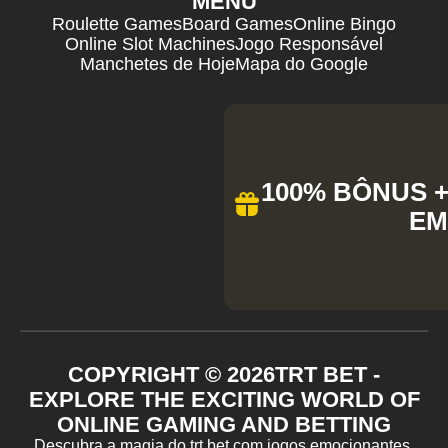
MENU
Roulette Games
Board Games
Online Bingo
Online Slot Machines
Jogo Responsável
Manchetes de Hoje
Mapa do Google
100% BÔNUS + 
EM
COPYRIGHT ©
2026
TRT BET -
EXPLORE THE EXCITING WORLD OF
ONLINE GAMING AND BETTING
Descubra a magia do trt bet com jogos emocionantes,