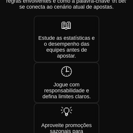
regras envolventes e como a palavra-chave 'trt bet'
se conecta ao cenário atual de apostas.
📖
Estude as estatísticas e
o desempenho das
equipes antes de
apostar.
🕒
Jogue com
responsabilidade e
defina limites claros.
💡
Aproveite promoções
sazonais para