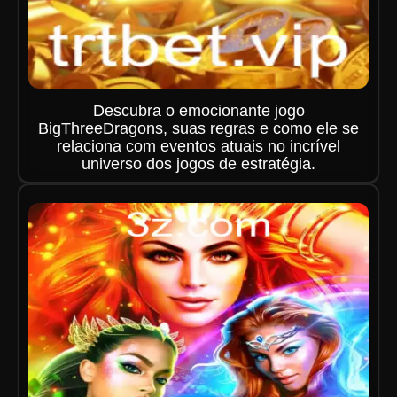
Descubra o emocionante jogo
BigThreeDragons, suas regras e como ele se
relaciona com eventos atuais no incrível
universo dos jogos de estratégia.