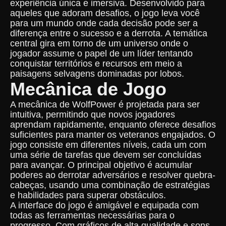
experiência única e imersiva. Desenvolvido para
aqueles que adoram desafios, o jogo leva você
para um mundo onde cada decisão pode ser a
diferença entre o sucesso e a derrota. A temática
central gira em torno de um universo onde o
jogador assume o papel de um líder tentando
conquistar territórios e recursos em meio a
paisagens selvagens dominadas por lobos.
Mecânica de Jogo
A mecânica de WolfPower é projetada para ser
intuitiva, permitindo que novos jogadores
aprendam rapidamente, enquanto oferece desafios
suficientes para manter os veteranos engajados. O
jogo consiste em diferentes níveis, cada um com
uma série de tarefas que devem ser concluídas
para avançar. O principal objetivo é acumular
poderes ao derrotar adversários e resolver quebra-
cabeças, usando uma combinação de estratégias
e habilidades para superar obstáculos.
A interface do jogo é amigável e equipada com
todas as ferramentas necessárias para o
progresso. Com gráficos de alta qualidade e sons