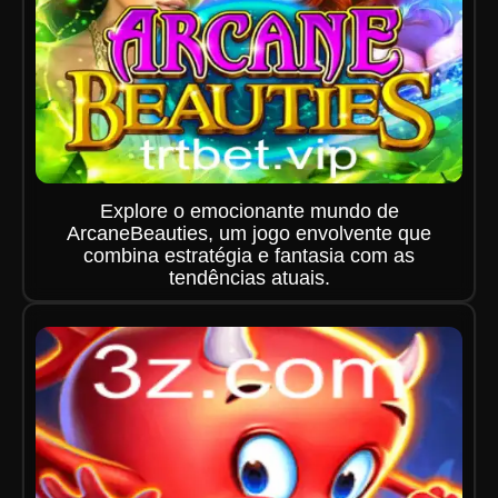
Explore o emocionante mundo de
ArcaneBeauties, um jogo envolvente que
combina estratégia e fantasia com as
tendências atuais.