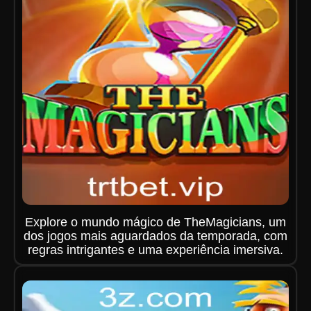
Explore o mundo mágico de TheMagicians, um
dos jogos mais aguardados da temporada, com
regras intrigantes e uma experiência imersiva.