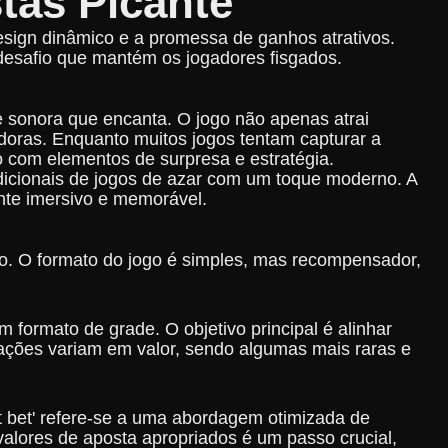
tas Picante
esign dinâmico e a promessa de ganhos atrativos.
 desafio que mantém os jogadores fisgados.
 e sonora que encanta. O jogo não apenas atrai
oras. Enquanto muitos jogos tentam capturar a
 com elementos de surpresa e estratégia.
radicionais de jogos de azar com um toque moderno. A
ente imersivo e memorável.
so. O formato do jogo é simples, mas recompensador,
 formato de grade. O objetivo principal é alinhar
ções variam em valor, sendo algumas mais raras e
Trt bet' refere-se a uma abordagem otimizada de
alores de aposta apropriados é um passo crucial,