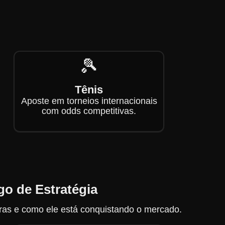
🎾
Tênis
Aposte em torneios internacionais
com odds competitivas.
o de Estratégia
ras e como ele está conquistando o mercado.