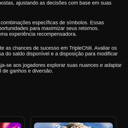
 apostas, ajustando as decisões com base em suas
or combinações específicas de símbolos. Essas
portunidades para maximizar seus retornos.
uma experiência recompensadora.
e as chances de sucesso em TripleChili. Avaliar os
 do saldo disponível e a disposição para modificar
raja-se aos jogadores explorar suas nuances e adaptar
l de ganhos e diversão.