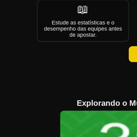
📖
Estude as estatísticas e o
desempenho das equipes antes
de apostar.
Explorando o Mu