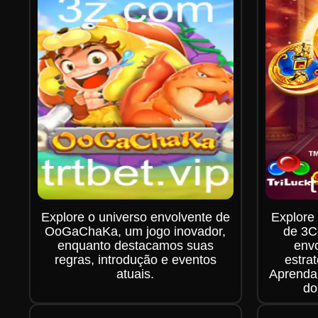
Explore o universo envolvente de
Explore
OoGaChaKa, um jogo inovador,
de 3C
enquanto destacamos suas
env
regras, introdução e eventos
estrat
atuais.
Aprenda 
do