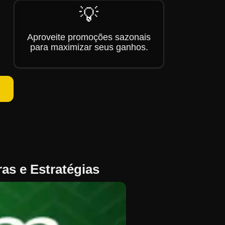
💡
Aproveite promoções sazonais
para maximizar seus ganhos.
as e Estratégias