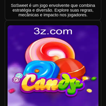
SoSweet é um jogo envolvente que combina
estratégia e diversão. Explore suas regras,
mecânicas e impacto nos jogadores.