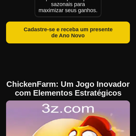
sazonais para
maximizar seus ganhos.
Cadastre-se e receba um presente
de Ano Novo
ChickenFarm: Um Jogo Inovador
com Elementos Estratégicos