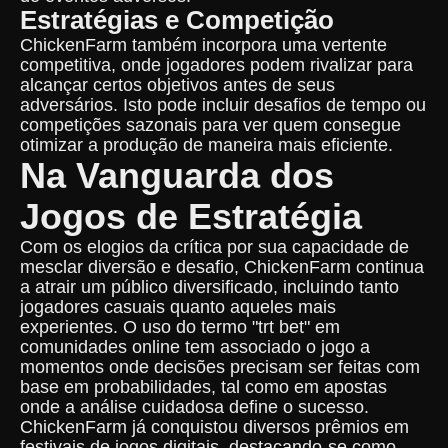
Estratégias e Competição
ChickenFarm também incorpora uma vertente
competitiva, onde jogadores podem rivalizar para
alcançar certos objetivos antes de seus
adversários. Isto pode incluir desafios de tempo ou
competições sazonais para ver quem consegue
otimizar a produção de maneira mais eficiente.
Na Vanguarda dos
Jogos de Estratégia
Com os elogios da crítica por sua capacidade de
mesclar diversão e desafio, ChickenFarm continua
a atrair um público diversificado, incluindo tanto
jogadores casuais quanto aqueles mais
experientes. O uso do termo "trt bet" em
comunidades online tem associado o jogo a
momentos onde decisões precisam ser feitas com
base em probabilidades, tal como em apostas
onde a análise cuidadosa define o sucesso.
ChickenFarm já conquistou diversos prêmios em
festivais de jogos digitais, destacando-se como