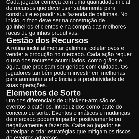
Cada jogador começa com uma quantidade inicial
de recursos que deve usar sabiamente para
construir e expandir sua fazenda de galinhas. No
início, o foco deve ser na construção de
galinheiros eficientes e na compra das melhores
raças de galinhas produtivas.
Gestão dos Recursos
A rotina inclui alimentar galinhas, coletar ovos e
vender a produção no mercado. Cada ação requer
o uso dos recursos acumulados, como grãos e
água, que precisam ser geridos com cuidado. Os
jogadores também podem investir em melhorias
para aumentar a eficiência e a produtividade de
suas operações.
Elementos de Sorte
Um dos diferenciais de ChickenFarm são os
eventos aleatórios, introduzidos como parte do
conceito de sorte. Eventos climáticos e mudanças
de mercado podem impactar positivamente ou
negativamente a fazenda. Cabe ao jogador se
antecipar e criar estratégias que mitigam os riscos
de eventos adversos.