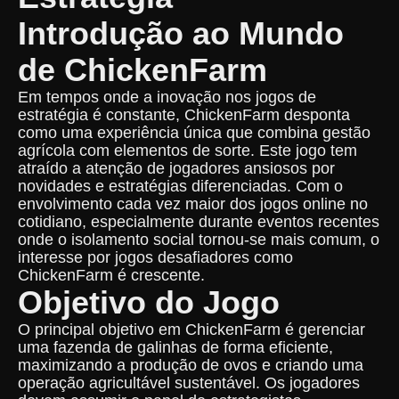
Introdução ao Mundo
de ChickenFarm
Em tempos onde a inovação nos jogos de
estratégia é constante, ChickenFarm desponta
como uma experiência única que combina gestão
agrícola com elementos de sorte. Este jogo tem
atraído a atenção de jogadores ansiosos por
novidades e estratégias diferenciadas. Com o
envolvimento cada vez maior dos jogos online no
cotidiano, especialmente durante eventos recentes
onde o isolamento social tornou-se mais comum, o
interesse por jogos desafiadores como
ChickenFarm é crescente.
Objetivo do Jogo
O principal objetivo em ChickenFarm é gerenciar
uma fazenda de galinhas de forma eficiente,
maximizando a produção de ovos e criando uma
operação agricultável sustentável. Os jogadores