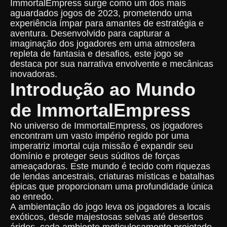
ImmortalEmpress surge como um dos mais
aguardados jogos de 2023, prometendo uma
experiência ímpar para amantes de estratégia e
aventura. Desenvolvido para capturar a
imaginação dos jogadores em uma atmosfera
repleta de fantasia e desafios, este jogo se
destaca por sua narrativa envolvente e mecânicas
inovadoras.
Introdução ao Mundo
de ImmortalEmpress
No universo de ImmortalEmpress, os jogadores
encontram um vasto império regido por uma
imperatriz imortal cuja missão é expandir seu
domínio e proteger seus súditos de forças
ameaçadoras. Este mundo é tecido com riquezas
de lendas ancestrais, criaturas místicas e batalhas
épicas que proporcionam uma profundidade única
ao enredo.
A ambientação do jogo leva os jogadores a locais
exóticos, desde majestosas selvas até desertos