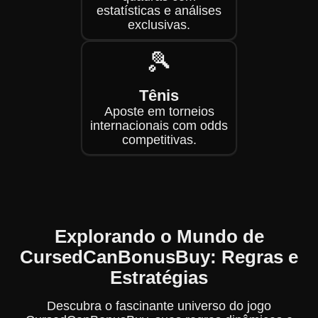
estatísticas e análises
exclusivas.
🎾
Tênis
Aposte em torneios
internacionais com odds
competitivas.
Explorando o Mundo de
CursedCanBonusBuy: Regras e
Estratégias
Descubra o fascinante universo do jogo