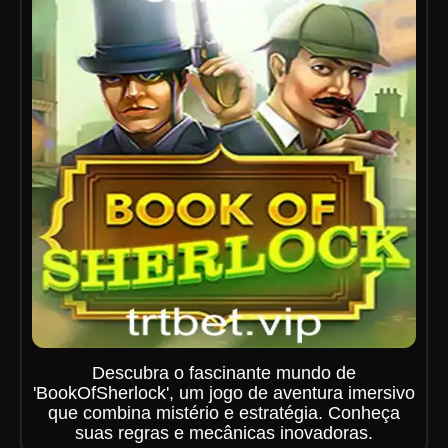
Descubra o fascinante mundo de
'BookOfSherlock', um jogo de aventura imersivo
que combina mistério e estratégia. Conheça
suas regras e mecânicas inovadoras.