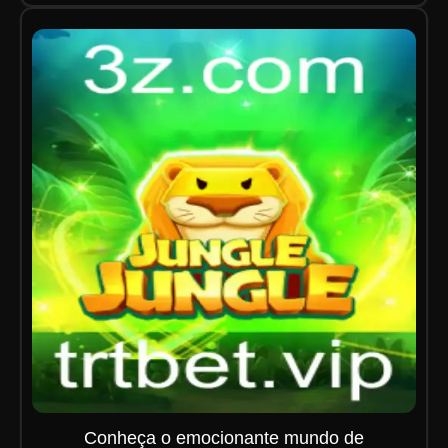
Conheça o emocionante mundo de