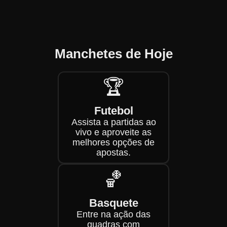
Manchetes de Hoje
🏆
Futebol
Assista a partidas ao
vivo e aproveite as
melhores opções de
apostas.
🏀
Basquete
Entre na ação das
quadras com