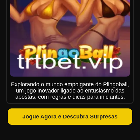
Explorando o mundo empolgante do Plingoball,
um jogo inovador ligado ao entusiasmo das
apostas, com regras e dicas para iniciantes.
Jogue Agora e Descubra Surpresas