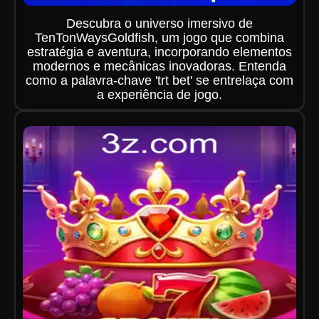
Descubra o universo imersivo de
TenTonWaysGoldfish, um jogo que combina
estratégia e aventura, incorporando elementos
modernos e mecânicas inovadoras. Entenda
como a palavra-chave 'trt bet' se entrelaça com
a experiência de jogo.