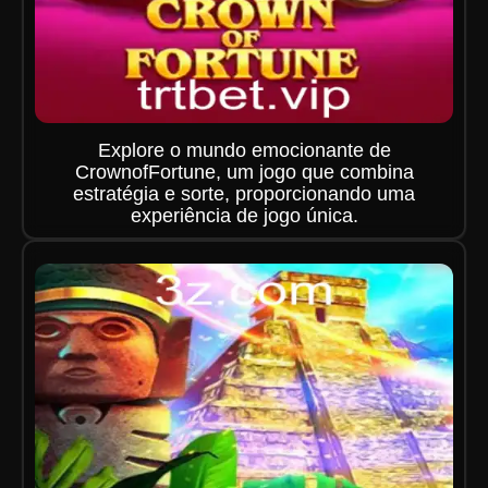
Explore o mundo emocionante de
CrownofFortune, um jogo que combina
estratégia e sorte, proporcionando uma
experiência de jogo única.