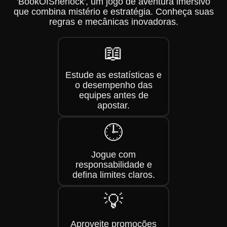
'BookOfSherlock', um jogo de aventura imersivo
que combina mistério e estratégia. Conheça suas
regras e mecânicas inovadoras.
📖
Estude as estatísticas e
o desempenho das
equipes antes de
apostar.
🕒
Jogue com
responsabilidade e
defina limites claros.
💡
Aproveite promoções