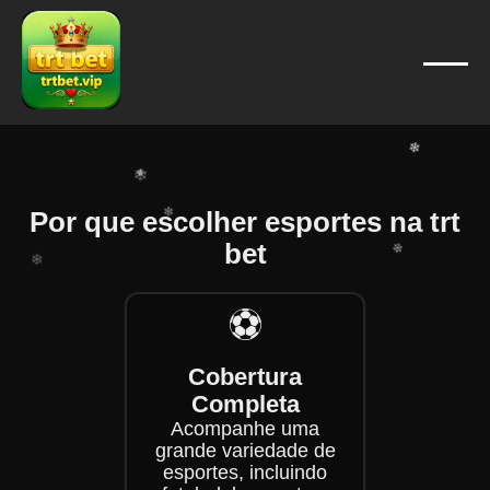
❄
❄
❄
❄
❄
❄
Por que escolher esportes na trt
bet
❄
❄
❄
❄
⚽
❄
❄
Cobertura
Completa
Acompanhe uma
grande variedade de
esportes, incluindo