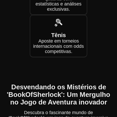
estatísticas e análises
exclusivas.
🎾
Tênis
Aposte em torneios
internacionais com odds
competitivas.
Desvendando os Mistérios de
'BookOfSherlock': Um Mergulho
no Jogo de Aventura inovador
Descubra o fascinante mundo de