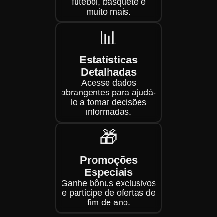
futebol, basquete e
muito mais.
📊
Estatísticas
Detalhadas
Acesse dados
abrangentes para ajudá-
lo a tomar decisões
informadas.
🎁
Promoções
Especiais
Ganhe bônus exclusivos
e participe de ofertas de
fim de ano.