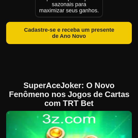
sazonais para
maximizar seus ganhos.
Cadastre-se e receba um presente
de Ano Novo
SuperAceJoker: O Novo
Fenômeno nos Jogos de Cartas
com TRT Bet