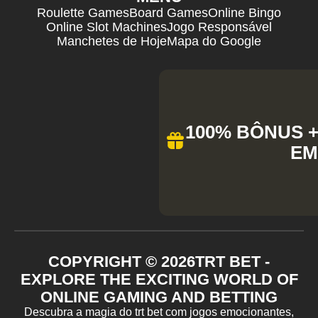
Roulette Games
Board Games
Online Bingo
Online Slot Machines
Jogo Responsável
Manchetes de Hoje
Mapa do Google
100% BÔNUS + 
EM
COPYRIGHT ©
2026
TRT BET -
EXPLORE THE EXCITING WORLD OF
ONLINE GAMING AND BETTING
Descubra a magia do trt bet com jogos emocionantes,