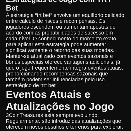
Bet
A estratégia "trt bet" envolve um equilíbrio delicado
entre cálculo de riscos e recompensas. Os
jogadores escondem ou aumentam apostas de
acordo com as probabilidades de sucesso em
cada nível. O conhecimento do momento exato
para aplicar esta estratégia pode aumentar
significativamente o retorno das suas moedas.
Manter-se atualizado com eventos sazonais e
bônus especiais oferece vantagens adicionais, já
que o jogo frequentemente integra eventos atuais,
proporcionando recompensas sazonais que
também podem ser influenciadas pelo uso
estratégico de "trt bet".
Eventos Atuais e
Atualizações no Jogo
3CoinTreasures está sempre evoluindo.
Regularmente, são introduzidas atualizações que
oferecem novos desafios e terrenos para explorar.