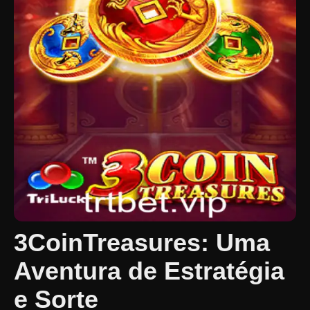
3CoinTreasures: Uma
Aventura de Estratégia
e Sorte