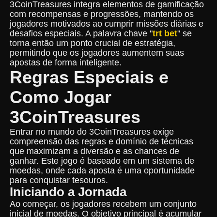
3CoinTreasures integra elementos de gamificação
com recompensas e progressões, mantendo os
jogadores motivados ao cumprir missões diárias e
desafios especiais. A palavra chave "
trt bet
" se
torna então um ponto crucial de estratégia,
permitindo que os jogadores aumentem suas
apostas de forma inteligente.
Regras Especiais e
Como Jogar
3CoinTreasures
Entrar no mundo do 3CoinTreasures exige
compreensão das regras e domínio de técnicas
que maximizam a diversão e as chances de
ganhar. Este jogo é baseado em um sistema de
moedas, onde cada aposta é uma oportunidade
para conquistar tesouros.
Iniciando a Jornada
Ao começar, os jogadores recebem um conjunto
inicial de moedas. O objetivo principal é acumular