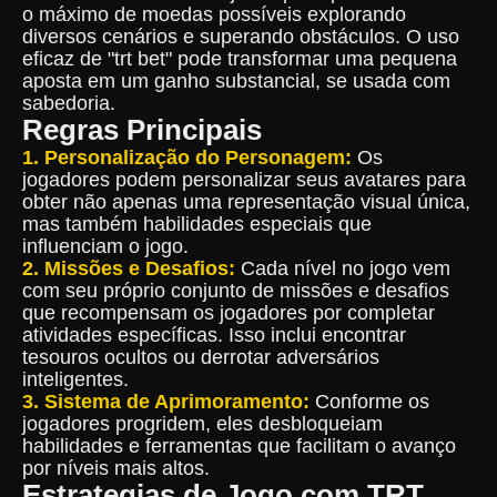
o máximo de moedas possíveis explorando
diversos cenários e superando obstáculos. O uso
eficaz de "trt bet" pode transformar uma pequena
aposta em um ganho substancial, se usada com
sabedoria.
Regras Principais
1. Personalização do Personagem:
Os
jogadores podem personalizar seus avatares para
obter não apenas uma representação visual única,
mas também habilidades especiais que
influenciam o jogo.
2. Missões e Desafios:
Cada nível no jogo vem
com seu próprio conjunto de missões e desafios
que recompensam os jogadores por completar
atividades específicas. Isso inclui encontrar
tesouros ocultos ou derrotar adversários
inteligentes.
3. Sistema de Aprimoramento:
Conforme os
jogadores progridem, eles desbloqueiam
habilidades e ferramentas que facilitam o avanço
por níveis mais altos.
Estrategias de Jogo com TRT