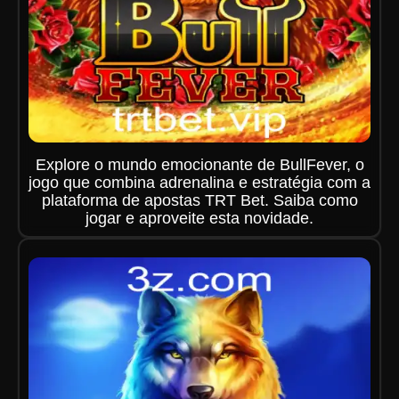
Explore o mundo emocionante de BullFever, o
jogo que combina adrenalina e estratégia com a
plataforma de apostas TRT Bet. Saiba como
jogar e aproveite esta novidade.