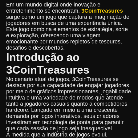
Em um mundo digital onde inovação e
entretenimento se encontram,
3CoinTreasures
surge como um jogo que captura a imaginação de
jogadores em busca de uma experiência única.
Este jogo combina elementos de estratégia, sorte
e exploração, oferecendo uma viagem
emocionante por mundos repletos de tesouros,
desafios e descobertas.
Introdução ao
3CoinTreasures
No cenário atual de jogos, 3CoinTreasures se
destaca por sua capacidade de engajar jogadores
por meio de gráficos impressionantes, jogabilidade
intuitiva e uma variedade de modos que atende
tanto a jogadores casuais quanto a competidores
hardcore. Lançado em meio a uma crescente
demanda por jogos interativos, seus criadores
investiram em tecnologia de ponta para garantir
que cada sessão de jogo seja inesquecível.
À medida que a indústria de jogos evolui,