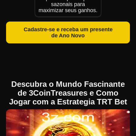
sazonais para
maximizar seus ganhos.
Cadastre-se e receba um presente
de Ano Novo
Descubra o Mundo Fascinante
de 3CoinTreasures e Como
Jogar com a Estrategia TRT Bet