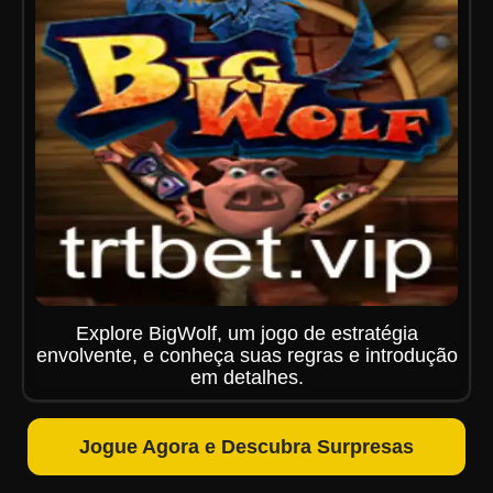
Explore BigWolf, um jogo de estratégia
envolvente, e conheça suas regras e introdução
em detalhes.
Jogue Agora e Descubra Surpresas