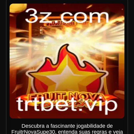
Descubra a fascinante jogabilidade de
FruitrNovaSupe30, entenda suas regras e veja