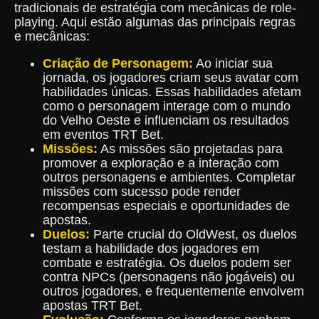
tradicionais de estratégia com mecânicas de role-
playing. Aqui estão algumas das principais regras
e mecânicas:
Criação de Personagem:
Ao iniciar sua
jornada, os jogadores criam seus avatar com
habilidades únicas. Essas habilidades afetam
como o personagem interage com o mundo
do Velho Oeste e influenciam os resultados
em eventos TRT Bet.
Missões:
As missões são projetadas para
promover a exploração e a interação com
outros personagens e ambientes. Completar
missões com sucesso pode render
recompensas especiais e oportunidades de
apostas.
Duelos:
Parte crucial do OldWest, os duelos
testam a habilidade dos jogadores em
combate e estratégia. Os duelos podem ser
contra NPCs (personagens não jogáveis) ou
outros jogadores, e frequentemente envolvem
apostas TRT Bet.