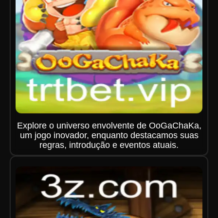
Explore o universo envolvente de OoGaChaKa,
um jogo inovador, enquanto destacamos suas
regras, introdução e eventos atuais.