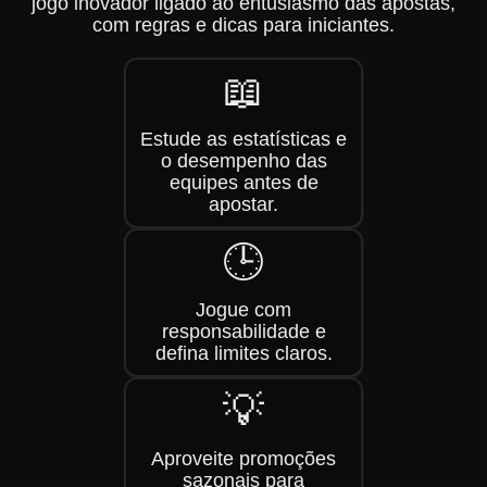
jogo inovador ligado ao entusiasmo das apostas,
com regras e dicas para iniciantes.
📖
Estude as estatísticas e
o desempenho das
equipes antes de
apostar.
🕒
Jogue com
responsabilidade e
defina limites claros.
💡
Aproveite promoções
sazonais para