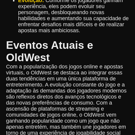
Evolução:
Conforme os jogadores ganham
experiência, eles podem evoluir seu
personagem, desbloqueando novas
habilidades e aumentando sua capacidade de
enfrentar desafios mais difíceis e de realizar
apostas mais ambiciosas.
Eventos Atuais e
OldWest
Com a popularização dos jogos online e apostas
virtuais, o OldWest se destaca ao integrar essas
duas tendências em uma única plataforma de
entretenimento. A evolução constante do jogo e a
adaptação às demandas dos jogadores modernos
são reflexos diretos dos avanços tecnológicos e
das novas preferências de consumo. Com a
ascensão de plataformas de streaming e
comunidades de jogos online, o OldWest vem
ganhando popularidade como um jogo que não
apenas entretém, mas também une jogadores em
torno de uma experiência de jogabilidade social