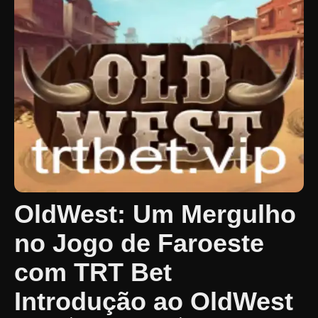
OldWest: Um Mergulho
no Jogo de Faroeste
com TRT Bet
Introdução ao OldWest