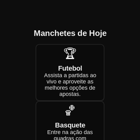
Manchetes de Hoje
🏆
Futebol
Assista a partidas ao
vivo e aproveite as
melhores opções de
apostas.
🏀
Basquete
Entre na ação das
quadras com