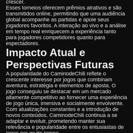
crescer.
Esses torneios oferecem prêmios atrativos e são
transmitidos online, permitindo que uma audiência
global acompanhe as partidas e apoie seus
jogadores favoritos. A interação ao vivo e a análise
em tempo real enriquecem a experiência tanto
para jogadores competidores quanto para
espectadores.
Impacto Atual e
Perspectivas Futuras
A popularidade do CaminodeChili reflete o
crescente interesse por jogos que combinam
aventura, estratégia e elementos de aposta. O
jogo conseguiu se destacar em um mercado
altamente competitivo ao fornecer uma experiência
de jogo única, imersiva e socialmente envolvente.
Com atualizações constantes e a introdução de
novos conteúdos, CaminodeChili continua a se
adaptar e evoluir, prometendo manter sua
relevância e popularidade entre os entusiastas de