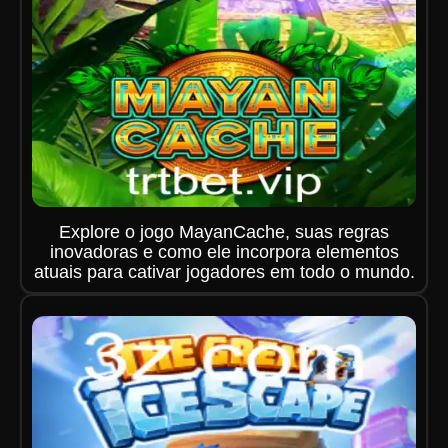
Explore o jogo MayanCache, suas regras
inovadoras e como ele incorpora elementos
atuais para cativar jogadores em todo o mundo.