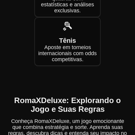
estatísticas e análises
exclusivas.
🎾
Tênis
Aposte em torneios
internacionais com odds
competitivas.
RomaXDeluxe: Explorando o
Jogo e Suas Regras
Conheça RomaXDeluxe, um jogo emocionante
que combina estratégia e sorte. Aprenda suas
regras, descubra dicas e entenda seu impacto no