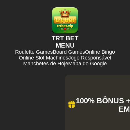
TRT BET
MENU
Roulette Games
Board Games
Online Bingo
Online Slot Machines
Jogo Responsável
Manchetes de Hoje
Mapa do Google
100% BÔNUS + 
EM