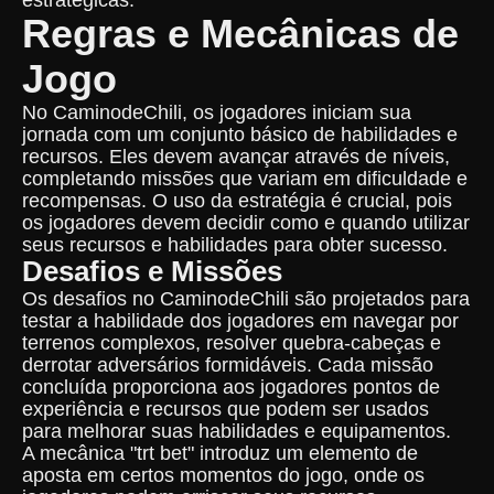
estratégicas.
Regras e Mecânicas de
Jogo
No CaminodeChili, os jogadores iniciam sua
jornada com um conjunto básico de habilidades e
recursos. Eles devem avançar através de níveis,
completando missões que variam em dificuldade e
recompensas. O uso da estratégia é crucial, pois
os jogadores devem decidir como e quando utilizar
seus recursos e habilidades para obter sucesso.
Desafios e Missões
Os desafios no CaminodeChili são projetados para
testar a habilidade dos jogadores em navegar por
terrenos complexos, resolver quebra-cabeças e
derrotar adversários formidáveis. Cada missão
concluída proporciona aos jogadores pontos de
experiência e recursos que podem ser usados
para melhorar suas habilidades e equipamentos.
A mecânica "trt bet" introduz um elemento de
aposta em certos momentos do jogo, onde os