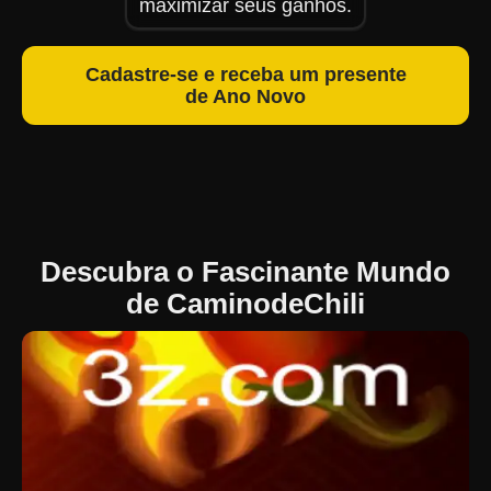
maximizar seus ganhos.
Cadastre-se e receba um presente
de Ano Novo
Descubra o Fascinante Mundo
de CaminodeChili