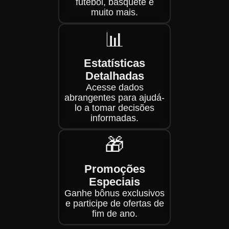
futebol, basquete e
muito mais.
📊
Estatísticas
Detalhadas
Acesse dados
abrangentes para ajudá-
lo a tomar decisões
informadas.
🎁
Promoções
Especiais
Ganhe bônus exclusivos
e participe de ofertas de
fim de ano.