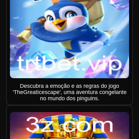
Descubra a emoção e as regras do jogo
'TheGreatIcescape', uma aventura congelante
no mundo dos pinguins.