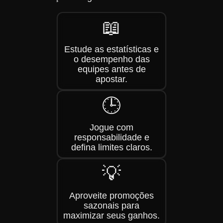
📖
Estude as estatísticas e
o desempenho das
equipes antes de
apostar.
🕒
Jogue com
responsabilidade e
defina limites claros.
💡
Aproveite promoções
sazonais para
maximizar seus ganhos.