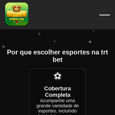
❄
❄
❄
❄
❄
❄
Por que escolher esportes na trt
❄
❄
bet
❄
❄
❄
❄
⚽
Cobertura
Completa
Acompanhe uma
grande variedade de
esportes, incluindo