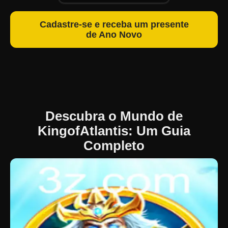
Cadastre-se e receba um presente
de Ano Novo
Descubra o Mundo de
KingofAtlantis: Um Guia
Completo