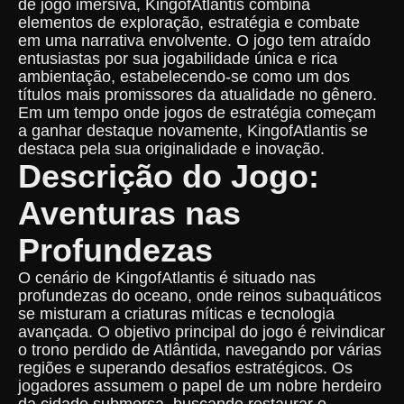
de jogo imersiva, KingofAtlantis combina
elementos de exploração, estratégia e combate
em uma narrativa envolvente. O jogo tem atraído
entusiastas por sua jogabilidade única e rica
ambientação, estabelecendo-se como um dos
títulos mais promissores da atualidade no gênero.
Em um tempo onde jogos de estratégia começam
a ganhar destaque novamente, KingofAtlantis se
destaca pela sua originalidade e inovação.
Descrição do Jogo:
Aventuras nas
Profundezas
O cenário de KingofAtlantis é situado nas
profundezas do oceano, onde reinos subaquáticos
se misturam a criaturas míticas e tecnologia
avançada. O objetivo principal do jogo é reivindicar
o trono perdido de Atlântida, navegando por várias
regiões e superando desafios estratégicos. Os
jogadores assumem o papel de um nobre herdeiro