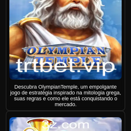
Descubra OlympianTemple, um empolgante
jogo de estratégia inspirado na mitologia grega,
suas regras e como ele está conquistando o
mercado.