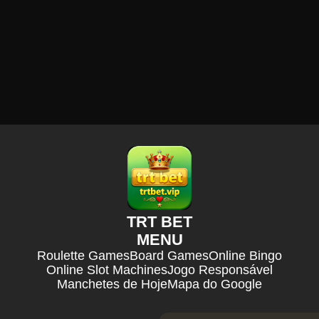
TRT BET
MENU
Roulette Games
Board Games
Online Bingo
Online Slot Machines
Jogo Responsável
Manchetes de Hoje
Mapa do Google