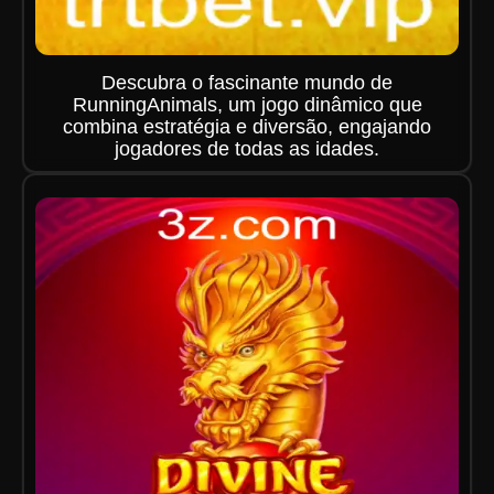
Descubra o fascinante mundo de
RunningAnimals, um jogo dinâmico que
combina estratégia e diversão, engajando
jogadores de todas as idades.