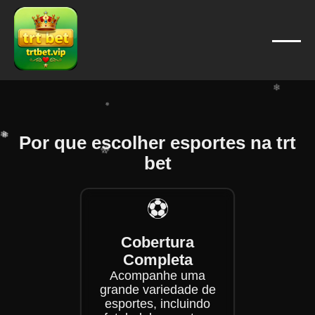
❄
❄
❄
❄
❄
❄
❄
Por que escolher esportes na trt
❄
bet
❄
❄
⚽
❄
❄
Cobertura
Completa
Acompanhe uma
grande variedade de
esportes, incluindo