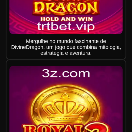
Mergulhe no mundo fascinante de
DivineDragon, um jogo que combina mitologia,
estratégia e aventura.