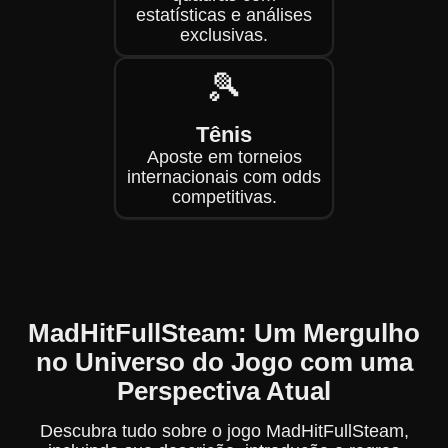
estatísticas e análises
exclusivas.
🎾
Tênis
Aposte em torneios
internacionais com odds
competitivas.
MadHitFullSteam: Um Mergulho
no Universo do Jogo com uma
Perspectiva Atual
Descubra tudo sobre o jogo MadHitFullSteam,