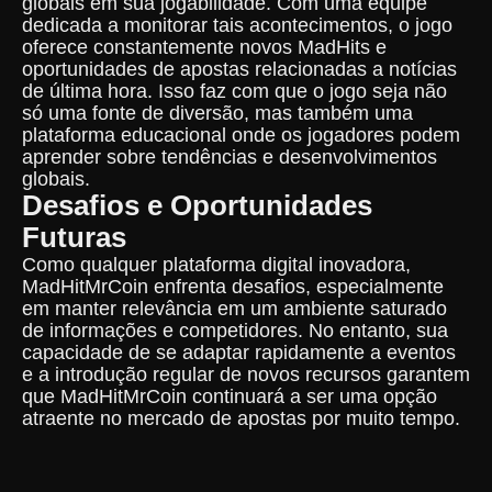
globais em sua jogabilidade. Com uma equipe
dedicada a monitorar tais acontecimentos, o jogo
oferece constantemente novos MadHits e
oportunidades de apostas relacionadas a notícias
de última hora. Isso faz com que o jogo seja não
só uma fonte de diversão, mas também uma
plataforma educacional onde os jogadores podem
aprender sobre tendências e desenvolvimentos
globais.
Desafios e Oportunidades
Futuras
Como qualquer plataforma digital inovadora,
MadHitMrCoin enfrenta desafios, especialmente
em manter relevância em um ambiente saturado
de informações e competidores. No entanto, sua
capacidade de se adaptar rapidamente a eventos
e a introdução regular de novos recursos garantem
que MadHitMrCoin continuará a ser uma opção
atraente no mercado de apostas por muito tempo.