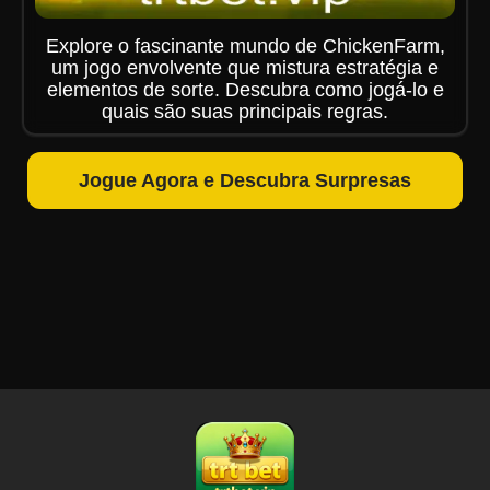
Explore o fascinante mundo de ChickenFarm,
um jogo envolvente que mistura estratégia e
elementos de sorte. Descubra como jogá-lo e
quais são suas principais regras.
Jogue Agora e Descubra Surpresas