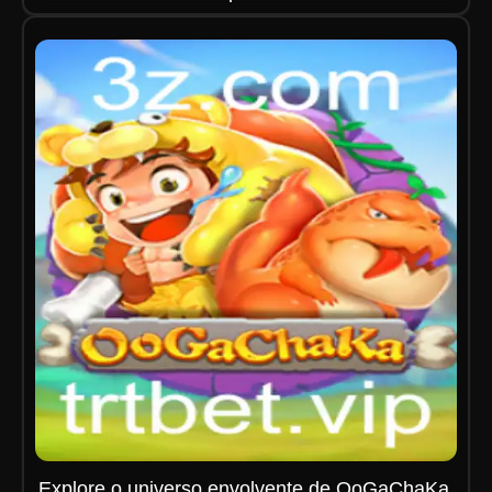
Explore o universo envolvente de OoGaChaKa,