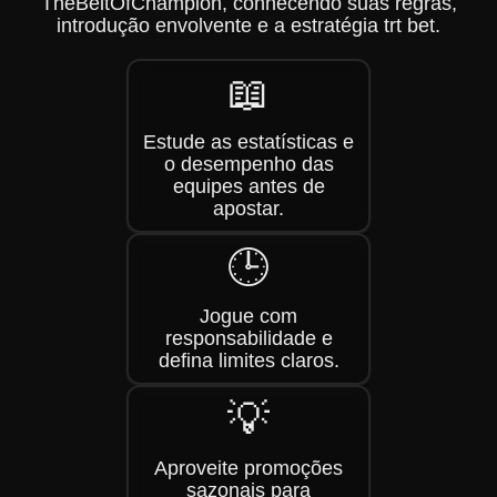
TheBeltOfChampion, conhecendo suas regras,
introdução envolvente e a estratégia trt bet.
📖
Estude as estatísticas e
o desempenho das
equipes antes de
apostar.
🕒
Jogue com
responsabilidade e
defina limites claros.
💡
Aproveite promoções
sazonais para