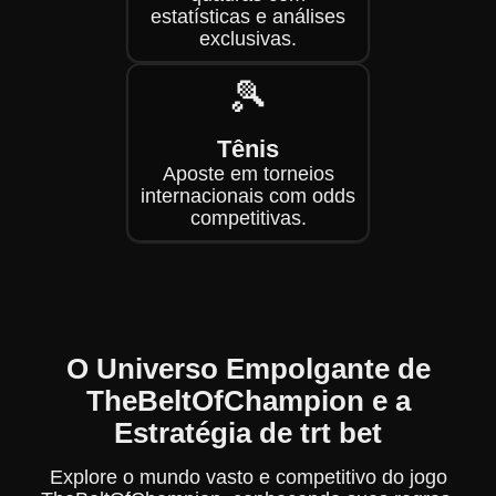
estatísticas e análises
exclusivas.
🎾
Tênis
Aposte em torneios
internacionais com odds
competitivas.
O Universo Empolgante de
TheBeltOfChampion e a
Estratégia de trt bet
Explore o mundo vasto e competitivo do jogo