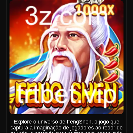
Explore o universo de FengShen, o jogo que
captura a imaginação de jogadores ao redor do