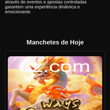
através de eventos e apostas controladas
garantem uma experiência dinâmica e
emocionante.
Manchetes de Hoje