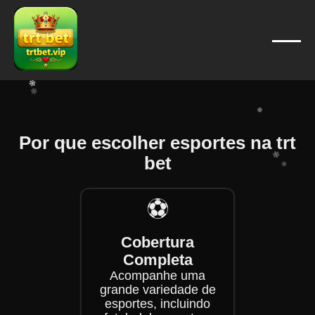
❄
❄
❄
❄
Por que escolher esportes na trt
❄
❄
bet
❄
⚽
❄
❄
❄
Cobertura
Completa
Acompanhe uma
grande variedade de
esportes, incluindo