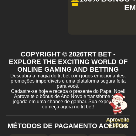
EM
COPYRIGHT ©
2026
TRT BET -
EXPLORE THE EXCITING WORLD OF
ONLINE GAMING AND BETTING
Descubra a magia do trt bet com jogos emocionantes,
promoções imperdíveis e uma plataforma segura feita
para você.
Cadastre-se hoje e receba o presente do Papai Noel!
Aproveite o bônus de Ano Novo e transforme cada
jogada em uma chance de ganhar. Sua experiência
começa agora no trt bet!
Aproveite
o bônus
MÉTODOS DE PAGAMENTO ACEITOS