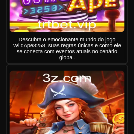
Descubra o emocionante mundo do jogo
WildApe3258, suas regras únicas e como ele
se conecta com eventos atuais no cenário
global.