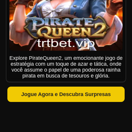
Explore PirateQueen2, um emocionante jogo de
estratégia com um toque de azar e tática, onde
você assume o papel de uma poderosa rainha
pirata em busca de tesouros e glória.
Jogue Agora e Descubra Surpresas