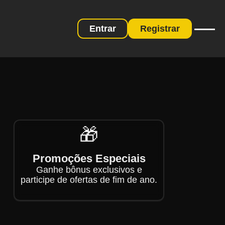
Entrar
Registrar
❄
❄
❄
🎁
Promoções Especiais
Ganhe bônus exclusivos e
participe de ofertas de fim de ano.