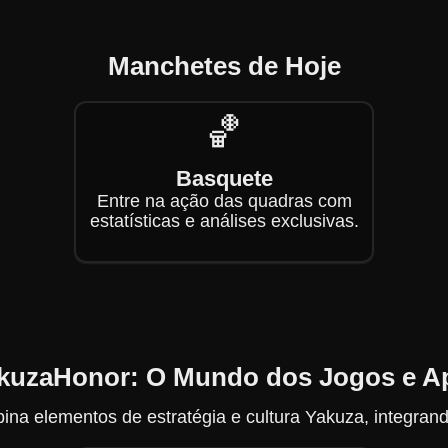
Manchetes de Hoje
🏀
Basquete
Entre na ação das quadras com
estatísticas e análises exclusivas.
kuzaHonor: O Mundo dos Jogos e A
na elementos de estratégia e cultura Yakuza, integran