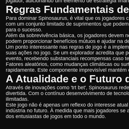
jogador, adicionando um elemento de estratégia financ
Regras Fundamentais de
Para dominar Spinosaurus, é vital que os jogadores 
com um conjunto limitado de suprimentos que podem s
para o sucesso.
Além da sobrevivência básica, os jogadores devem ne
podem proporcionar benefícios mútuos e ajudar na d
Um ponto interessante nas regras de jogo é a implem
suas ações no jogo. Se um explorador acredita que 
evento, recebendo substanciais recompensas caso t
Fatores aleatórios, como mudanças climáticas ou sur
rapidamente. Este componente imprevisível mantém o 
A Atualidade e o Futuro
Através de inovações como 'trt bet', Spinosaurus re
divertida. Com o contínuo desenvolvimento de tecnol
ilimitadas.
Este jogo não é apenas um reflexo do interesse atua
indústria no futuro. À medida que mais jogadores s
dos entusiastas de jogos em todo o mundo.