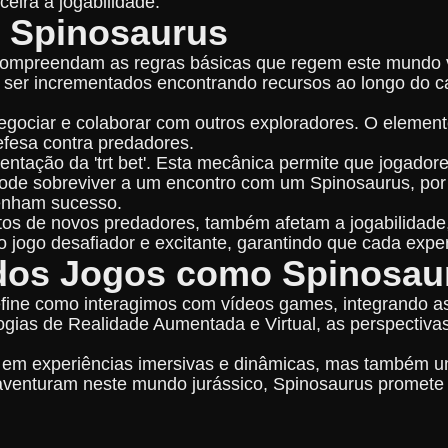
eira à jogabilidade.
 Spinosaurus
compreendam as regras básicas que regem este mundo vir
er incrementados encontrando recursos ao longo do cam
gociar e colaborar com outros exploradores. O elemento 
efesa contra predadores.
entação da 'trt bet'. Esta mecânica permite que jogador
pode sobreviver a um encontro com um Spinosaurus, po
enham sucesso.
tos de novos predadores, também afetam a jogabilidade
jogo desafiador e excitante, garantindo que cada exper
 dos Jogos como Spinosau
define como interagimos com vídeos games, integrando as
ogias de Realidade Aumentada e Virtual, as perspectiv
l em experiências imersivas e dinâmicas, mas também u
e aventuram neste mundo jurássico, Spinosaurus promete