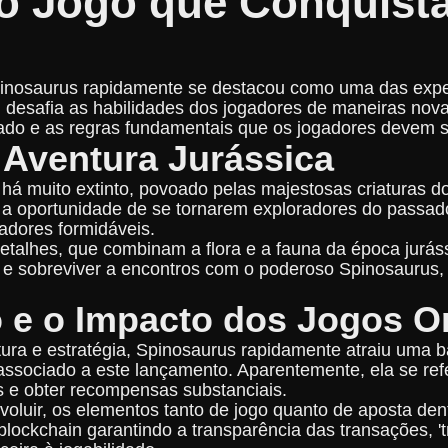
o Jogo que Conquista
inosaurus rapidamente se destacou como uma das exper
esafia as habilidades dos jogadores de maneiras novas
ado e as regras fundamentais que os jogadores devem s
Aventura Jurássica
á muito extinto, povoado pelas majestosas criaturas do
s a oportunidade de se tornarem exploradores do passad
adores formidáveis.
 detalhes, que combinam a flora e a fauna da época jur
s e sobreviver a encontros com o poderoso Spinosaurus,
 e o Impacto dos Jogos O
ra e estratégia, Spinosaurus rapidamente atraiu uma ba
te associado a este lançamento. Aparentemente, ela se r
s e obter recompensas substanciais.
voluir, os elementos tanto de jogo quanto de aposta de
lockchain garantindo a transparência das transações, 'tr