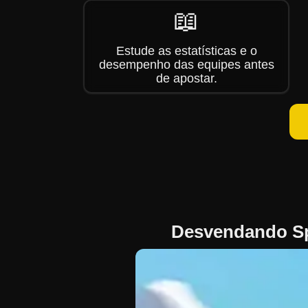
📖
Estude as estatísticas e o
desempenho das equipes antes
de apostar.
Desvendando S