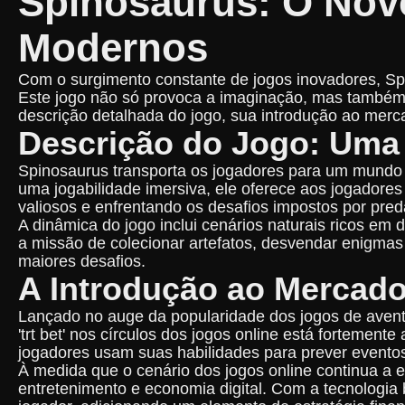
Spinosaurus: O Nov
Modernos
Com o surgimento constante de jogos inovadores, Sp
Este jogo não só provoca a imaginação, mas também d
descrição detalhada do jogo, sua introdução ao merc
Descrição do Jogo: Uma 
Spinosaurus transporta os jogadores para um mundo h
uma jogabilidade imersiva, ele oferece aos jogadore
valiosos e enfrentando os desafios impostos por pred
A dinâmica do jogo inclui cenários naturais ricos em
a missão de colecionar artefatos, desvendar enigma
maiores desafios.
A Introdução ao Mercado
Lançado no auge da popularidade dos jogos de aventu
'trt bet' nos círculos dos jogos online está fortemen
jogadores usam suas habilidades para prever evento
À medida que o cenário dos jogos online continua a e
entretenimento e economia digital. Com a tecnologia b