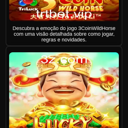
Descubra a emoção do jogo 3CoinWildHorse
com uma visão detalhada sobre como jogar,
regras e novidades.