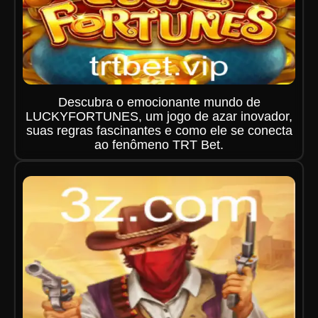
Descubra o emocionante mundo de
LUCKYFORTUNES, um jogo de azar inovador,
suas regras fascinantes e como ele se conecta
ao fenômeno TRT Bet.