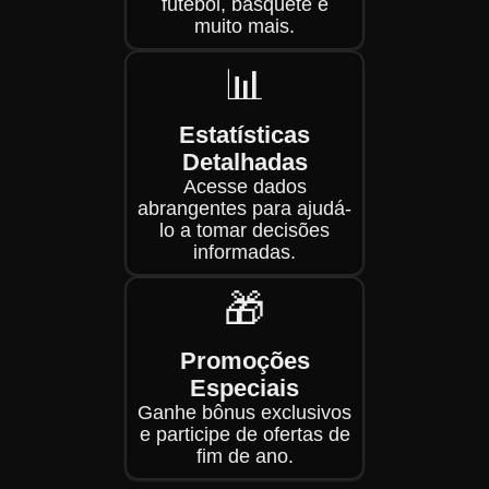
futebol, basquete e
muito mais.
📊
Estatísticas
Detalhadas
Acesse dados
abrangentes para ajudá-
lo a tomar decisões
informadas.
🎁
Promoções
Especiais
Ganhe bônus exclusivos
e participe de ofertas de
fim de ano.