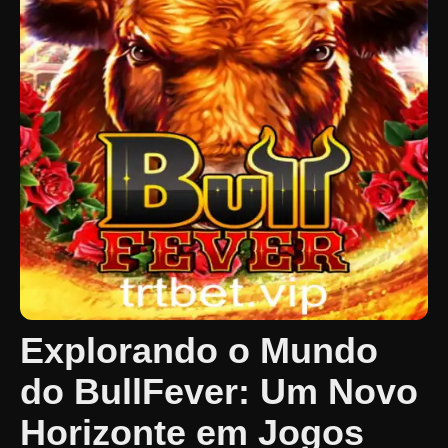
Explorando o Mundo
do BullFever: Um Novo
Horizonte em Jogos