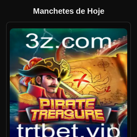
Manchetes de Hoje