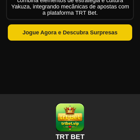
combina elementos de estratégia e cultura
Yakuza, integrando mecânicas de apostas com
a plataforma TRT Bet.
Jogue Agora e Descubra Surpresas
TRT BET