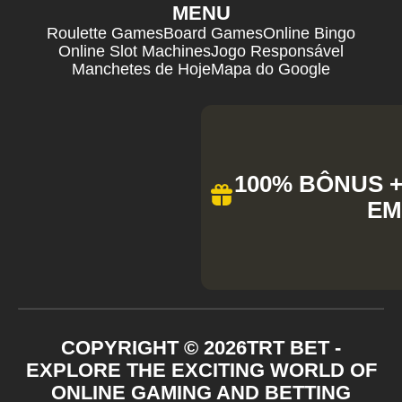
MENU
Roulette Games
Board Games
Online Bingo
Online Slot Machines
Jogo Responsável
Manchetes de Hoje
Mapa do Google
100% BÔNUS + 
EM
COPYRIGHT ©
2026
TRT BET -
EXPLORE THE EXCITING WORLD OF
ONLINE GAMING AND BETTING