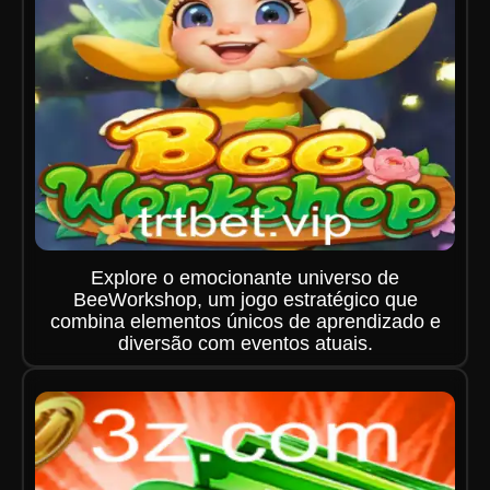
Explore o emocionante universo de
BeeWorkshop, um jogo estratégico que
combina elementos únicos de aprendizado e
diversão com eventos atuais.