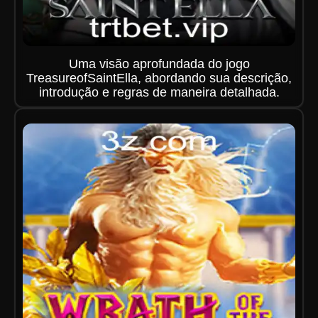
Uma visão aprofundada do jogo
TreasureofSaintElla, abordando sua descrição,
introdução e regras de maneira detalhada.