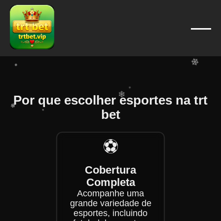
❄
❄
❄
❄
❄
❄
❄
Por que escolher esportes na trt
❄
❄
bet
❄
❄
⚽
❄
❄
Cobertura
Completa
Acompanhe uma
grande variedade de
esportes, incluindo