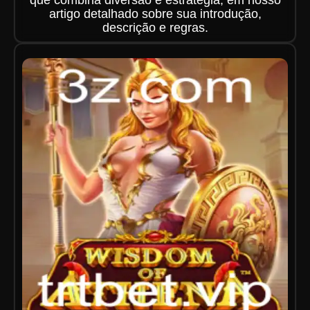
que combina diversão e estratégia, em nosso
artigo detalhado sobre sua introdução,
descrição e regras.