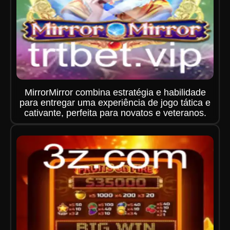
MirrorMirror combina estratégia e habilidade
para entregar uma experiência de jogo tática e
cativante, perfeita para novatos e veteranos.