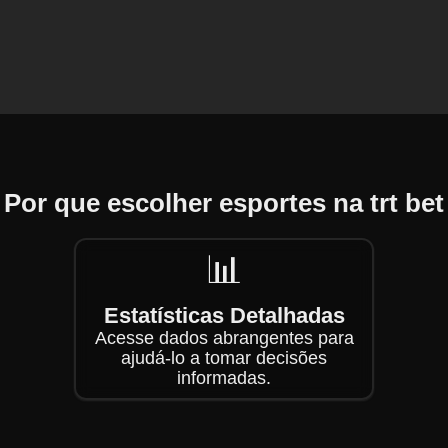
❄
❄
❄
Por que escolher esportes na trt bet
📊
Estatísticas Detalhadas
Acesse dados abrangentes para
ajudá-lo a tomar decisões
informadas.