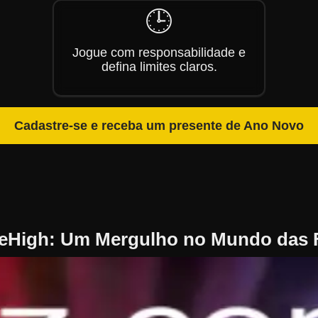
🕒
Jogue com responsabilidade e
defina limites claros.
Cadastre-se e receba um presente de Ano Novo
eHigh: Um Mergulho no Mundo das Fe