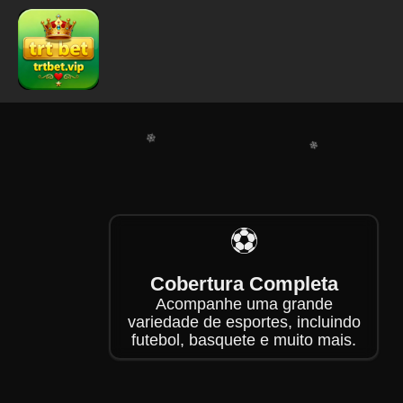
⚽
❄
❄
Cobertura Completa
Acompanhe uma grande
variedade de esportes, incluindo
futebol, basquete e muito mais.