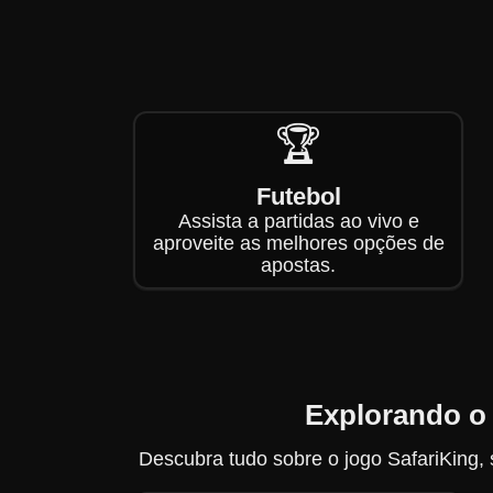
🏆
Futebol
Assista a partidas ao vivo e
aproveite as melhores opções de
apostas.
Explorando o
Descubra tudo sobre o jogo SafariKing,