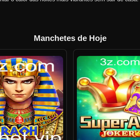
Manchetes de Hoje