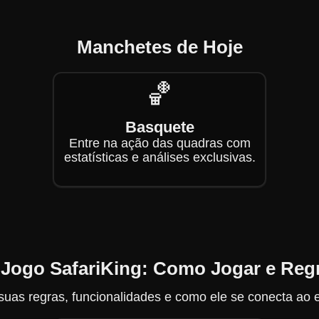
Manchetes de Hoje
🏀
Basquete
Entre na ação das quadras com
estatísticas e análises exclusivas.
 Jogo SafariKing: Como Jogar e Regr
 suas regras, funcionalidades e como ele se conecta ao