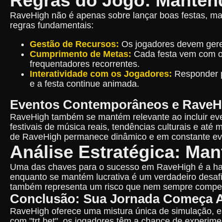
Regras do Jogo: Mantend
RaveHigh não é apenas sobre lançar boas festas, ma
regras fundamentais:
Gestão de Recursos:
Os jogadores devem geren
Cumprimento de Metas:
Cada festa vem com ob
frequentadores recorrentes.
Interatividade com os Jogadores:
Responder pr
e a festa continue animada.
Eventos Contemporâneos e RaveH
RaveHigh também se mantém relevante ao incluir eve
festivais de música reais, tendências culturais e a
de RaveHigh permanece dinâmico e em constante ev
Análise Estratégica: Man
Uma das chaves para o sucesso em RaveHigh é a habil
enquanto se mantém lucrativa é um verdadeiro desafi
também representa um risco que nem sempre compens
Conclusão: Sua Jornada Começa 
RaveHigh oferece uma mistura única de simulação, est
com "trt bet", os jogadores têm a chance de experimen