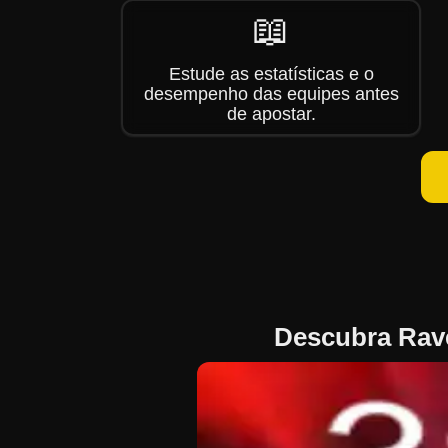
📖
Estude as estatísticas e o
desempenho das equipes antes
de apostar.
Descubra Rav