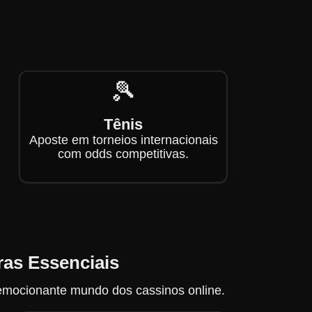
🎾
Tênis
Aposte em torneios internacionais
com odds competitivas.
as Essenciais
 emocionante mundo dos cassinos online.