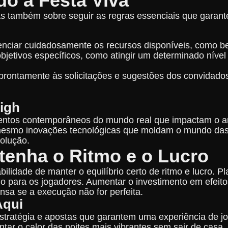
o a Festa Viva
s também sobre seguir as regras essenciais que garan
ciar cuidadosamente os recursos disponíveis, como beb
jetivos específicos, como atingir um determinado níve
ontamente às solicitações e sugestões dos convidados é
igh
ntos contemporâneos do mundo real que impactam o ambi
té mesmo inovações tecnológicas que moldam o mundo das
olução.
tenha o Ritmo e o Lucro
idade de manter o equilíbrio certo de ritmo e lucro. Pl
o para os jogadores. Aumentar o investimento em efeito
a se a execução não for perfeita.
Aqui
ratégia e apostas que garantem uma experiência de jogo
tar o calor das noites mais vibrantes sem sair de casa. 