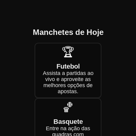
Manchetes de Hoje
🏆
Futebol
Assista a partidas ao
vivo e aproveite as
melhores opções de
apostas.
🏀
Basquete
Entre na ação das
quadras com