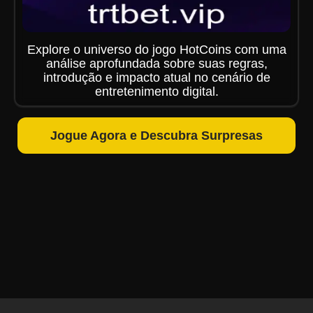
Explore o universo do jogo HotCoins com uma
análise aprofundada sobre suas regras,
introdução e impacto atual no cenário de
entretenimento digital.
Jogue Agora e Descubra Surpresas