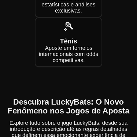
estatísticas e análises
exclusivas.
🎾
Tênis
Aposte em torneios
internacionais com odds
competitivas.
Descubra LuckyBats: O Novo
Fenômeno nos Jogos de Aposta
Explore tudo sobre o jogo LuckyBats, desde sua
introdução e descrição até as regras detalhadas
que definem essa emocionante experiência de