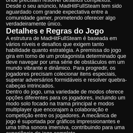
onde precisam resolver desafios complexos.
Desde o seu anúncio, MadHitFullSteam tem sido
aguardado com grande expectativa entre a
comunidade gamer, prometendo oferecer algo
verdadeiramente único.
Detalhes e Regras do Jogo
A estrutura de MadHitFullSteam é baseada em
vários níveis e desafios que exigem tanto
habilidade quanto estratégia. A premissa do jogo
gira em torno de um protagonista determinado que
deve navegar por uma série de obstáculos em um
mundo vibrante e dinâmico. Para progredir, os
jogadores precisam colecionar itens especiais,
superar adversários formidáveis e resolver quebra-
cabeças intrincados.
Dentro do jogo, uma variedade de modos oferece
opções diferentes para os jogadores, incluindo um
modo solo focado na trama principal e modos
multiplayer que encorajam a colaboração e
competição entre os jogadores. A mecânica de
jogo é suportada por gráficos impressionantes e
uma trilha sonora imersiva, contribuindo para uma