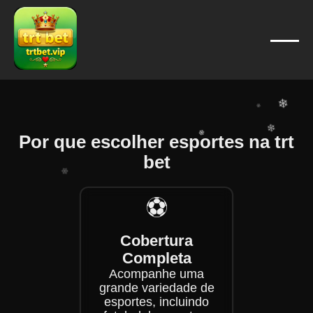
❄
❄
❄
❄
❄
❄
❄
❄
Por que escolher esportes na trt
❄
bet
❄
❄
❄
⚽
❄
Cobertura
Completa
Acompanhe uma
grande variedade de
esportes, incluindo