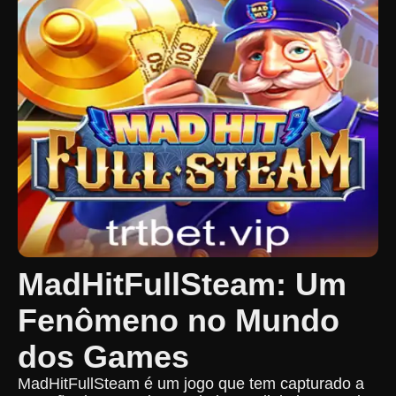
MadHitFullSteam: Um
Fenômeno no Mundo
dos Games
MadHitFullSteam é um jogo que tem capturado a