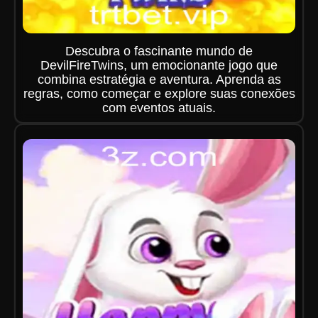
Descubra o fascinante mundo de
DevilFireTwins, um emocionante jogo que
combina estratégia e aventura. Aprenda as
regras, como começar e explore suas conexões
com eventos atuais.