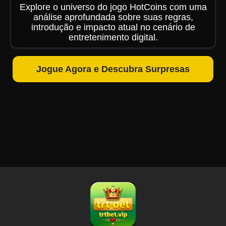
Explore o universo do jogo HotCoins com uma
análise aprofundada sobre suas regras,
introdução e impacto atual no cenário de
entretenimento digital.
Jogue Agora e Descubra Surpresas