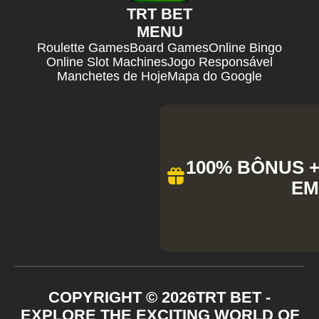
TRT BET
MENU
Roulette Games
Board Games
Online Bingo
Online Slot Machines
Jogo Responsável
Manchetes de Hoje
Mapa do Google
100% BÔNUS + 
EM
COPYRIGHT ©
2026
TRT BET -
EXPLORE THE EXCITING WORLD OF