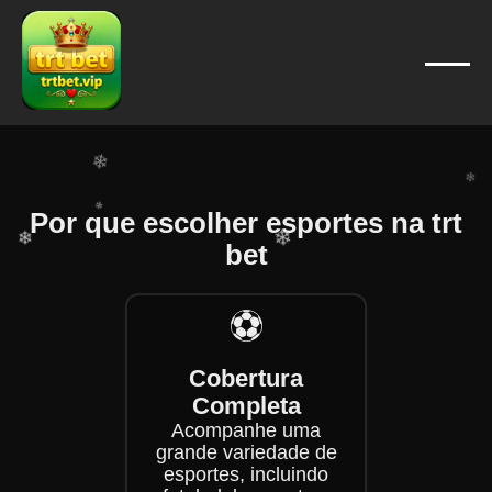
❄
❄
❄
❄
❄
❄
❄
❄
Por que escolher esportes na trt
bet
❄
❄
❄
⚽
❄
❄
Cobertura
Completa
Acompanhe uma
grande variedade de
esportes, incluindo