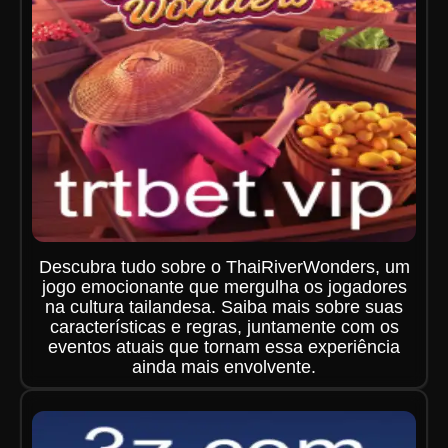
Descubra tudo sobre o ThaiRiverWonders, um
jogo emocionante que mergulha os jogadores
na cultura tailandesa. Saiba mais sobre suas
características e regras, juntamente com os
eventos atuais que tornam essa experiência
ainda mais envolvente.