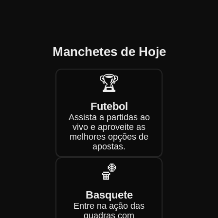
Manchetes de Hoje
🏆
Futebol
Assista a partidas ao
vivo e aproveite as
melhores opções de
apostas.
🏀
Basquete
Entre na ação das
quadras com