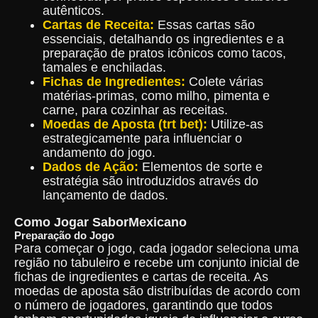
autênticos.
Cartas de Receita:
Essas cartas são
essenciais, detalhando os ingredientes e a
preparação de pratos icônicos como tacos,
tamales e enchiladas.
Fichas de Ingredientes:
Colete várias
matérias-primas, como milho, pimenta e
carne, para cozinhar as receitas.
Moedas de Aposta (trt bet):
Utilize-as
estrategicamente para influenciar o
andamento do jogo.
Dados de Ação:
Elementos de sorte e
estratégia são introduzidos através do
lançamento de dados.
Como Jogar SaborMexicano
Preparação do Jogo
Para começar o jogo, cada jogador seleciona uma
região no tabuleiro e recebe um conjunto inicial de
fichas de ingredientes e cartas de receita. As
moedas de aposta são distribuídas de acordo com
o número de jogadores, garantindo que todos