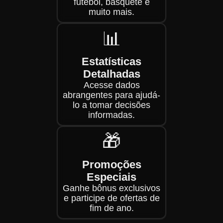
futebol, basquete e
muito mais.
📊
Estatísticas
Detalhadas
Acesse dados
abrangentes para ajudá-
lo a tomar decisões
informadas.
🎁
Promoções
Especiais
Ganhe bônus exclusivos
e participe de ofertas de
fim de ano.