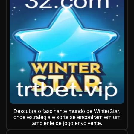
Descubra o fascinante mundo de WinterStar,
onde estratégia e sorte se encontram em um
ambiente de jogo envolvente.