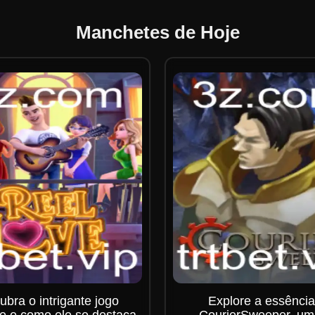
Manchetes de Hoje
bra o intrigante jogo
Explore a essência