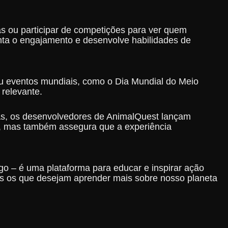
s ou participar de competições para ver quem
nta o engajamento e desenvolve habilidades de
ou eventos mundiais, como o Dia Mundial do Meio
relevante.
mas, os desenvolvedores de AnimalQuest lançam
os, mas também assegura que a experiência
 – é uma plataforma para educar e inspirar ação
os os que desejam aprender mais sobre nosso planeta