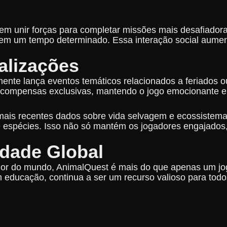
em unir forças para completar missões mais desafiadora
 em um tempo determinado. Essa interação social aume
alizações
ente lança eventos temáticos relacionados a feriados 
ecompensas exclusivas, mantendo o jogo emocionante e 
s mais recentes dados sobre vida selvagem e ecossiste
s e espécies. Isso não só mantém os jogadores engajad
dade Global
r do mundo, AnimalQuest é mais do que apenas um jogo
educação, continua a ser um recurso valioso para tod