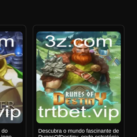
 do
Descubra o mundo fascinante de