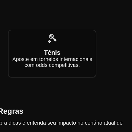
🎾
Tênis
Aposte em torneios internacionais
com odds competitivas.
Regras
a dicas e entenda seu impacto no cenário atual de