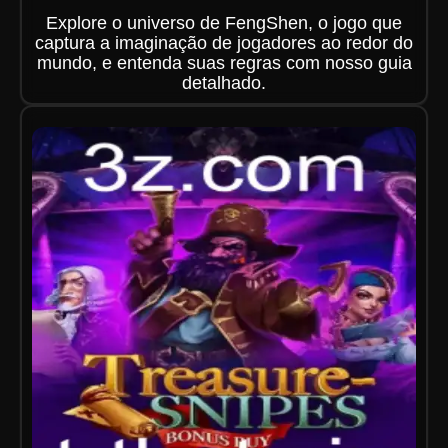
Explore o universo de FengShen, o jogo que
captura a imaginação de jogadores ao redor do
mundo, e entenda suas regras com nosso guia
detalhado.