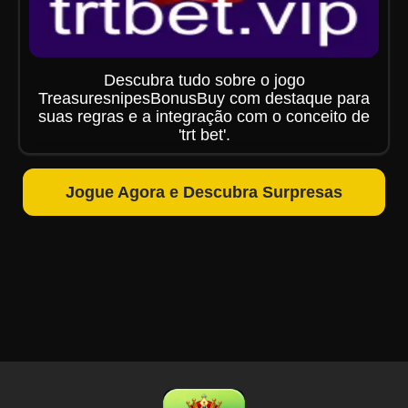
Descubra tudo sobre o jogo
TreasuresnipesBonusBuy com destaque para
suas regras e a integração com o conceito de
'trt bet'.
Jogue Agora e Descubra Surpresas