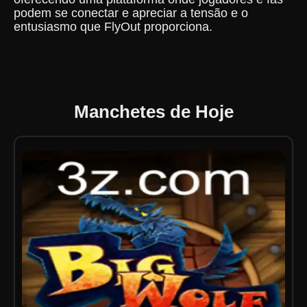
podem se conectar e apreciar a tensão e o
entusiasmo que FlyOut proporciona.
Manchetes de Hoje