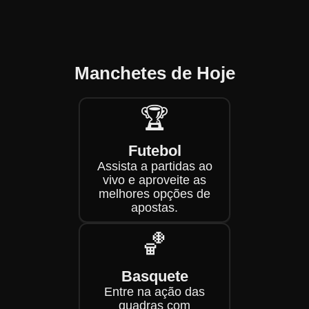
Manchetes de Hoje
🏆
Futebol
Assista a partidas ao
vivo e aproveite as
melhores opções de
apostas.
🏀
Basquete
Entre na ação das
quadras com