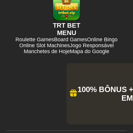
TRT BET
MENU
Roulette Games
Board Games
Online Bingo
Online Slot Machines
Jogo Responsável
Manchetes de Hoje
Mapa do Google
100% BÔNUS + 
EM