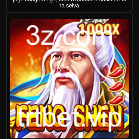
na selva.