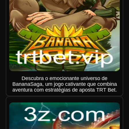
Descubra o emocionante universo de
BananaSaga, um jogo cativante que combina
aventura com estratégias de aposta TRT Bet.