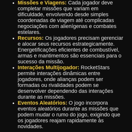
Missões e Viagens:
Cada jogador deve
completar missões que variam em
dificuldade, envolvendo desde simples
coordenadas de viagem até complicadas
negociações com alienígenas e combates
estelares.
Recursos:
Os jogadores precisam gerenciar
e alocar seus recursos estrategicamente.
Energetificações eficientes de combustível,
armas e mantimentos são essenciais para o
sucesso da missão.
Interações Multijogador:
RocketStars
permite interações dinâmicas entre
jogadores, onde alianças podem ser
formadas ou rivalidades podem se
desenvolver dependendo das interações
durante as missões.
Eventos Aleatórios:
O jogo incorpora
eventos aleatórios durante as missões que
podem mudar o rumo do jogo, exigindo que
os jogadores reajam rapidamente às
novidades.