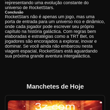
representando uma evolução constante do
universo de RocketStars.
Conclusão
RocketStars não é apenas um jogo, mas uma
porta de entrada para um universo rico e dinâmico,
onde cada jogador pode escrever seu próprio
capítulo na história galáctica. Com regras bem
elaboradas e estratégias como a TRT Bet, os
jogadores são encorajados a explorar, inovar e
dominar. Se você ainda não embarcou nesta
viagem espacial, RocketStars está aguardando
sua próxima grande aventura intergaláctica.
Manchetes de Hoje