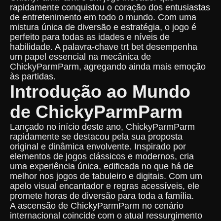
rapidamente conquistou o coração dos entusiastas
de entretenimento em todo o mundo. Com uma
mistura única de diversão e estratégia, o jogo é
perfeito para todas as idades e níveis de
habilidade. A palavra-chave trt bet desempenha
um papel essencial na mecânica de
ChickyParmParm, agregando ainda mais emoção
às partidas.
Introdução ao Mundo
de ChickyParmParm
Lançado no início deste ano, ChickyParmParm
rapidamente se destacou pela sua proposta
original e dinâmica envolvente. Inspirado por
elementos de jogos clássicos e modernos, cria
uma experiência única, edificada no que há de
melhor nos jogos de tabuleiro e digitais. Com um
apelo visual encantador e regras acessíveis, ele
promete horas de diversão para toda a família.
A ascensão de ChickyParmParm no cenário
internacional coincide com o atual ressurgimento