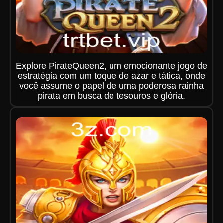
Explore PirateQueen2, um emocionante jogo de
estratégia com um toque de azar e tática, onde
você assume o papel de uma poderosa rainha
pirata em busca de tesouros e glória.