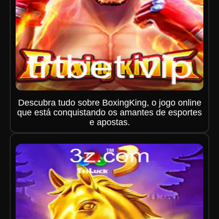
Descubra tudo sobre BoxingKing, o jogo online
que está conquistando os amantes de esportes
e apostas.