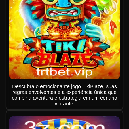
Descubra o emocionante jogo TikiBlaze, suas
regras envolventes e a experiência única que
combina aventura e estratégia em um cenário
vibrante.