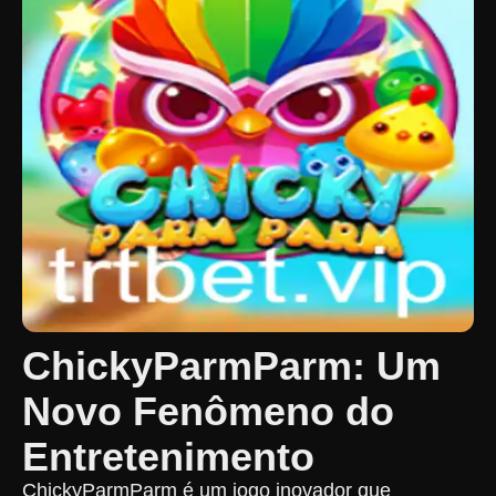
ChickyParmParm: Um
Novo Fenômeno do
Entretenimento
ChickyParmParm é um jogo inovador que