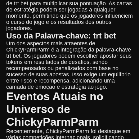
de trt bet para multiplicar sua pontuação. As cartas
de estratégia podem ser jogadas a qualquer
momento, permitindo que os jogadores influenciem
o curso do jogo e os resultados dos outros
jogadores.
Uso da Palavra-chave: trt bet
Um dos aspectos mais atraentes de
ChickyParmParm é a integração da palavra-chave
trt bet. Os jogadores podem escolher apostar seus
tokens em resultados de desafios, sendo
recompensados ou penalizados com base no
sucesso de suas apostas. Isso exige um equilíbrio
entre risco e recompensa, adicionando uma
camada de emoção e estratégia ao jogo.
Eventos Atuais no
Universo de
ChickyParmParm
Recentemente, ChickyParmParm foi destaque em
várias competições internacionais, solidificando