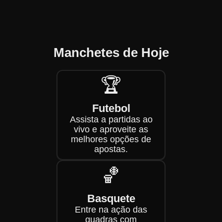
Manchetes de Hoje
🏆
Futebol
Assista a partidas ao
vivo e aproveite as
melhores opções de
apostas.
🏀
Basquete
Entre na ação das
quadras com