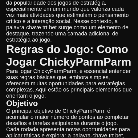
da popularidade dos jogos de estratégia,
especialmente em um mundo que valoriza cada
vez mais atividades que estimulam o pensamento
crítico e a interação social. Nesse contexto, a
palavra-chave trt bet surge como um elemento de
destaque, trazendo uma camada adicional de
estratégia ao jogo.
Regras do Jogo: Como
Jogar ChickyParmParm
Para jogar ChickyParmParm, é essencial entender
suas regras básicas que, embora simples,
oferecem muitas oportunidades para estratégias
complexas. Aqui estão os principais elementos que
orientam o jogo:
Objetivo
O principal objetivo de ChickyParmParm é
acumular o maior número de pontos ao completar
desafios e tarefas estipuladas durante o jogo.
Cada rodada apresenta novas oportunidades para
aplicar táticas e explorar a palavra-chave trt bet,