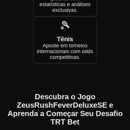
estatísticas e análises
exclusivas.
🎾
Tênis
Aposte em torneios
internacionais com odds
competitivas.
Descubra o Jogo
ZeusRushFeverDeluxeSE e
Aprenda a Começar Seu Desafio
TRT Bet