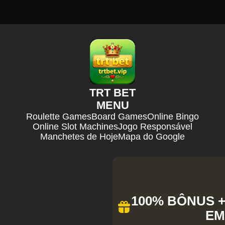
TRT BET
MENU
Roulette Games
Board Games
Online Bingo
Online Slot Machines
Jogo Responsável
Manchetes de Hoje
Mapa do Google
100% BÔNUS + 
EM